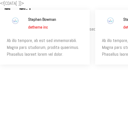
<![CDATA[
]]>
The Title
Stephen Bowman
St
detheme inc
de
Lorem ipsum dolor sit amet, consectetur adipiscing eli
Ab illo tempore, ab est sed immemorabili.
Ab illo tempore
Magna pars studiorum, prodita quaerimus.
Magna pars stu
Phasellus laoreet lorem vel dolor.
Phasellus laore