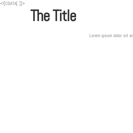
<![CDATA[
]]>
The Title
Lorem ipsum dolor sit am